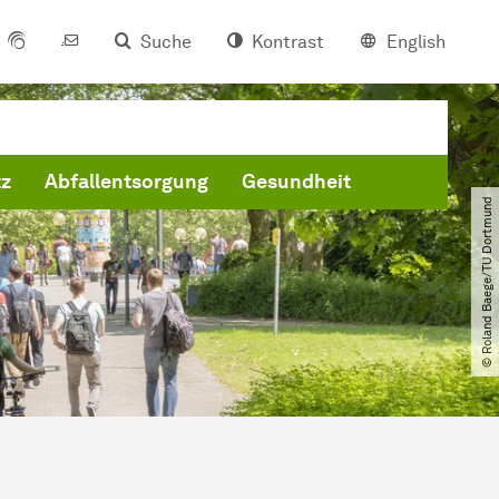
Suche
Kontrast
English
tz
Abfallentsorgung
Gesundheit
© Roland Baege​/​TU Dortmund