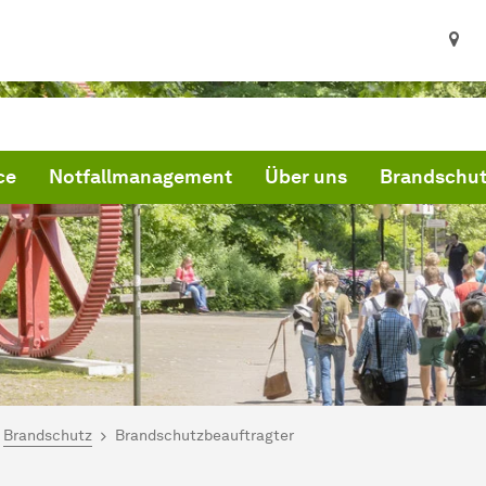
ce
Notfallmanagement
Über uns
Brandschu
ind hier:
artseite
Brandschutz
Brandschutzbeauftragter