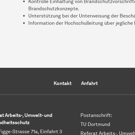
Kontrolle Einhaltung von Brandschutzvorschrift
Brandschutzkonzepte.
Unterstützung bei der Unterweisung der Besch
Information der Hochschulleitung über jeglich
Kontakt
Anfahrt
at Arbeits-, Umwelt- und
Postanschrift:
dheitsschutz
TU Dortmund
Figge-Strasse 71a, Einfahrt 3
Referat Arbeits-, Umwel