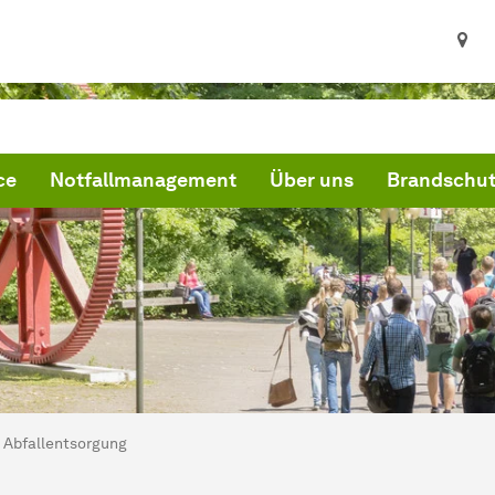
ce
Notfallmanagement
Über uns
Brandschu
ind hier:
artseite
Abfallentsorgung