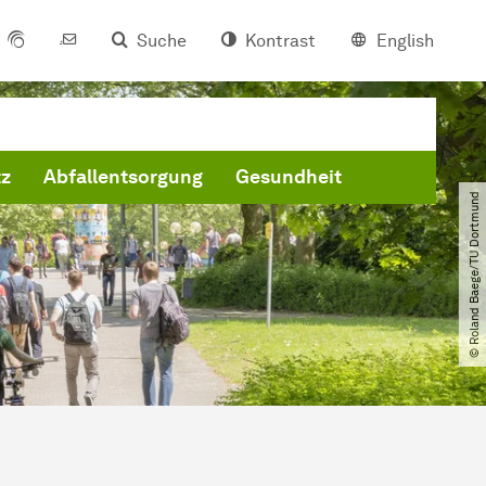
Suche
Kontrast
English
tz
Abfallentsorgung
Gesundheit
© Roland Baege​/​TU Dortmund